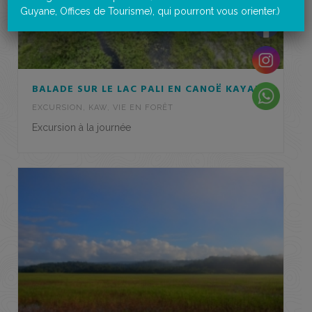
Guyane, Offices de Tourisme), qui pourront vous orienter.)
BALADE SUR LE LAC PALI EN CANOË KAYAK
EXCURSION
,
KAW
,
VIE EN FORÊT
Excursion à la journée