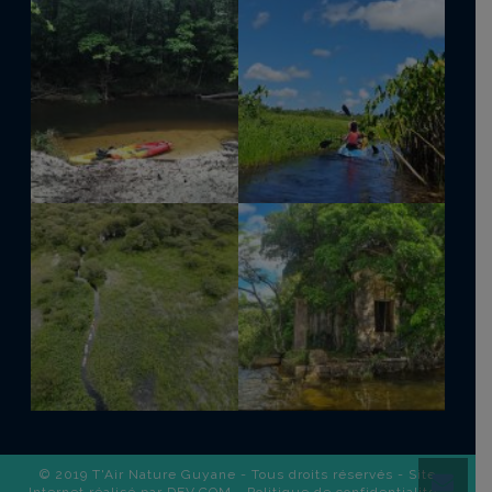
© 2019 T'Air Nature Guyane - Tous droits réservés - Site
Internet réalisé par
DEV.COM
-
Politique de confidentialité
-