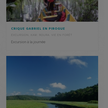
CRIQUE GABRIEL EN PIROGUE
EXCURSION
,
KAW
,
ROURA
,
VIE EN FORÊT
Excursion à la journée