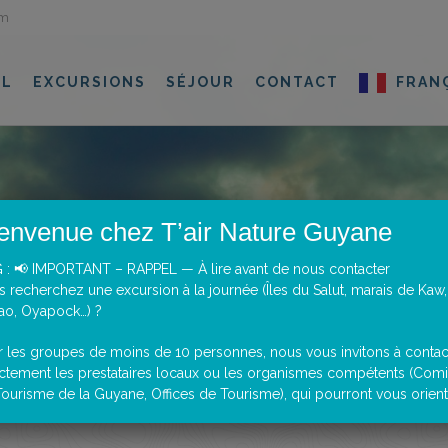
om
IL
EXCURSIONS
SÉJOUR
CONTACT
FRAN
envenue chez T’air Nature Guyane
 : 📢 IMPORTANT – RAPPEL — À lire avant de nous contacter
 recherchez une excursion à la journée (Îles du Salut, marais de Kaw,
ao, Oyapock…) ?
r les groupes de moins de 10 personnes, nous vous invitons à contac
ectement les prestataires locaux ou les organismes compétents (Comi
ourisme de la Guyane, Offices de Tourisme), qui pourront vous oriente
natureguyane.com, des cookies sont stockés sur votre navigateur inter