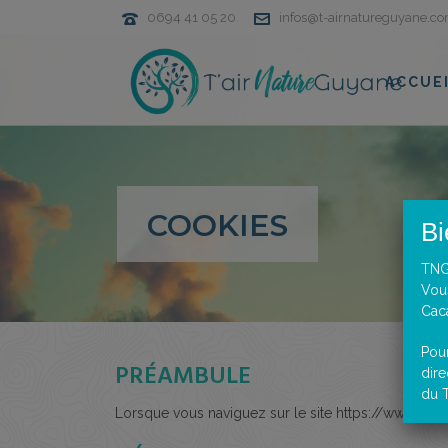
0694 41 05 20
infos@t-airnatureguyane.c
ACCUE
COOKIES
Bi
TNG
Vous
Cac
Pou
PRÉAMBULE
dir
du T
Lorsque vous naviguez sur le site https://www.t-air