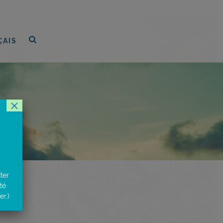
ÇAIS
×
ter
té
r.)
net.