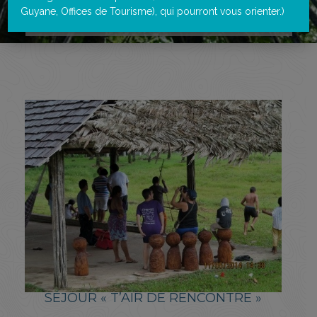
Guyane, Offices de Tourisme), qui pourront vous orienter.)
Accueil
>
Portfolios
>
Séjour « T’Air de Rencontre »
SÉJOUR « T’AIR DE RENCONTRE »