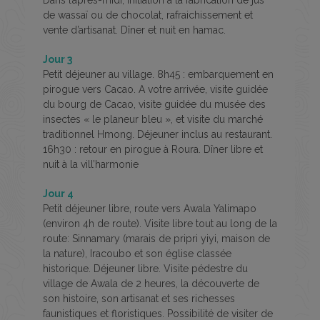
Dans l’après-midi, initiation à la fabrication de jus
de wassaï ou de chocolat, rafraichissement et
vente d’artisanat. Dîner et nuit en hamac.
Jour 3
Petit déjeuner au village. 8h45 : embarquement en
pirogue vers Cacao. A votre arrivée, visite guidée
du bourg de Cacao, visite guidée du musée des
insectes « le planeur bleu », et visite du marché
traditionnel Hmong. Déjeuner inclus au restaurant.
16h30 : retour en pirogue à Roura. Dîner libre et
nuit à la vill’harmonie
Jour 4
Petit déjeuner libre, route vers Awala Yalimapo
(environ 4h de route). Visite libre tout au long de la
route: Sinnamary (marais de pripri yiyi, maison de
la nature), Iracoubo et son église classée
historique. Déjeuner libre. Visite pédestre du
village de Awala de 2 heures, la découverte de
son histoire, son artisanat et ses richesses
faunistiques et floristiques. Possibilité de visiter de