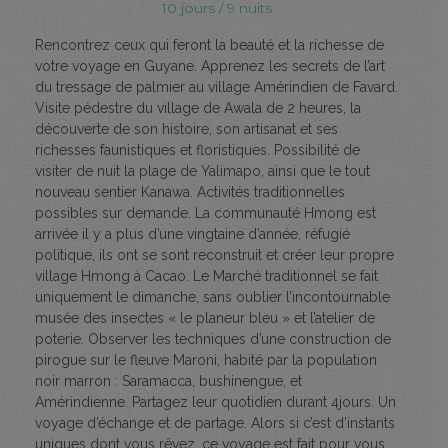
10 jours / 9 nuits
Rencontrez ceux qui feront la beauté et la richesse de
votre voyage en Guyane. Apprenez les secrets de l’art
du tressage de palmier au village Amérindien de Favard.
Visite pédestre du village de Awala de 2 heures, la
découverte de son histoire, son artisanat et ses
richesses faunistiques et floristiques. Possibilité de
visiter de nuit la plage de Yalimapo, ainsi que le tout
nouveau sentier Kanawa. Activités traditionnelles
possibles sur demande. La communauté Hmong est
arrivée il y a plus d’une vingtaine d’année, réfugié
politique, ils ont se sont reconstruit et créer leur propre
village Hmong à Cacao. Le Marché traditionnel se fait
uniquement le dimanche, sans oublier l’incontournable
musée des insectes « le planeur bleu » et l’atelier de
poterie. Observer les techniques d’une construction de
pirogue sur le fleuve Maroni, habité par la population
noir marron : Saramacca, bushinengue, et
Amérindienne. Partagez leur quotidien durant 4jours. Un
voyage d’échange et de partage. Alors si c’est d’instants
uniques dont vous rêvez, ce voyage est fait pour vous.