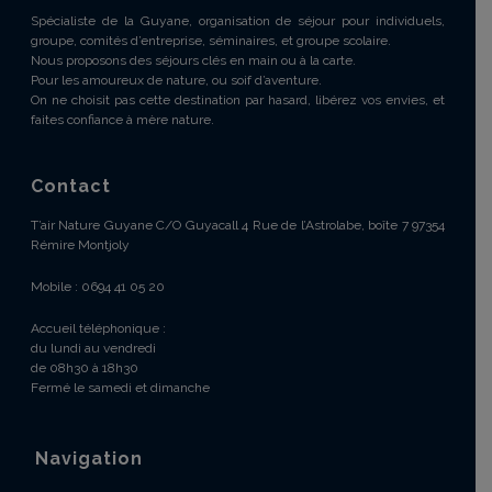
Spécialiste de la Guyane, organisation de séjour pour individuels,
groupe, comités d’entreprise, séminaires, et groupe scolaire.
Nous proposons des séjours clés en main ou à la carte.
Pour les amoureux de nature, ou soif d’aventure.
On ne choisit pas cette destination par hasard, libérez vos envies, et
faites confiance à mère nature.
Contact
T’air Nature Guyane C/O Guyacall 4 Rue de l’Astrolabe, boîte 7 97354
Rémire Montjoly
Mobile : 0694 41 05 20
Accueil téléphonique :
du lundi au vendredi
de 08h30 à 18h30
Fermé le samedi et dimanche
Navigation