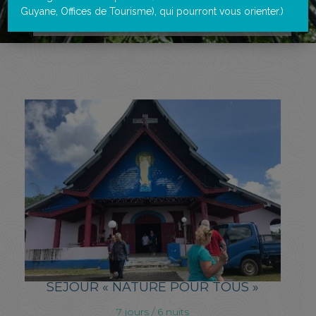
Guyane, Offices de Tourisme), qui pourront vous orienter.)
Accueil
>
Portfolios
>
Séjour « Nature pour tous »
SÉJOUR « NATURE POUR TOUS »
7 jours / 6 nuits