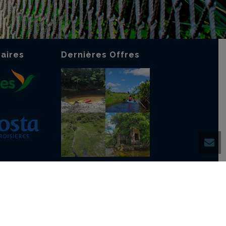
aires
Dernières Offres
ue Cookies
-
Mentions légales
-
CGV