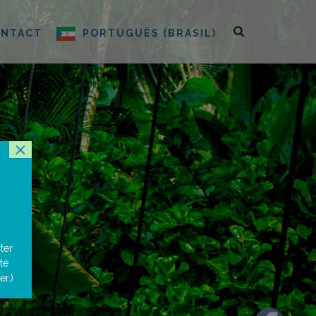
ONTACT
PORTUGUÊS (BRASIL)
×
ter
té
r.)