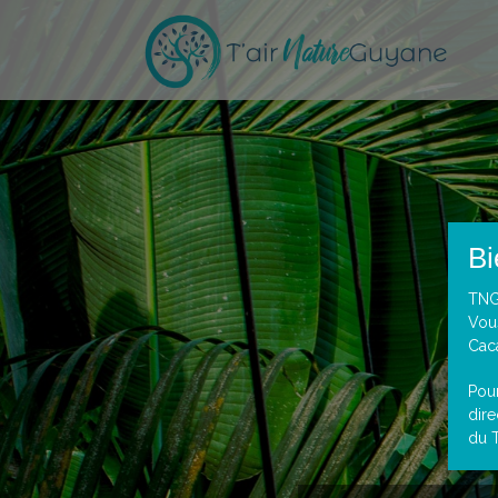
Bi
TNG
Vous
Cac
Pou
dir
du T