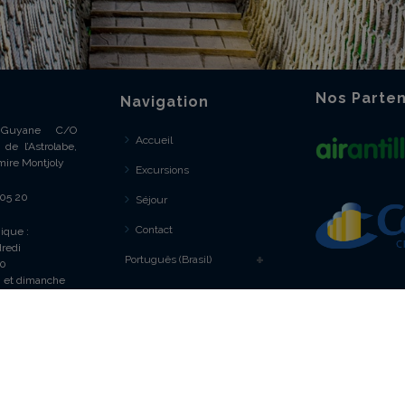
Nos Parten
Navigation
e Guyane C/O
Accueil
de l’Astrolabe,
mire Montjoly
Excursions
 05 20
Séjour
Contact
ique :
redi
Português (Brasil)
30
 et dimanche
e Internet réalisé par
DEV.COM
-
Politique de confidentialité
-
Politiq