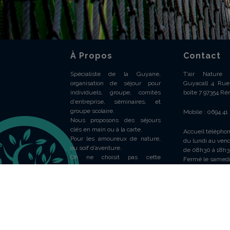
À Propos
Contact
Spécialiste de la Guyane,
T’air Natur
organisation de séjour pour
Guyacall 4 Rue 
individuels, groupe, comités
boîte 7 97354 Ré
d’entreprise, séminaires, et
groupe scolaire.
Mobile : 0694 41
Nous proposons des séjours
clés en main ou à la carte.
Accueil téléphon
Pour les amoureux de nature,
du lundi au vend
ou soif d’aventure.
de 08h30 à 18h
On ne choisit pas cette
Fermé le samedi
destination par hasard, libérez
vos envies, et faites confiance à
mère nature.
© 2019 T'Air Nature Guyane - Tous droits réservés - Sit